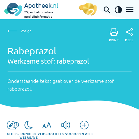
Apotheek
.nl
25 jaar betrouwbare
medicijninformatie
Vorige
Werkzame
Rabeprazol | rabeprazol
Vorige
PRINT
stof:
Onderstaande
DEEL
PRINT
tekst
Rabeprazol
rabeprazol
DEEL
gaat
Werkzame stof:
rabeprazol
over
de
werkzame
Onderstaande tekst gaat over de werkzame stof
stof
rabeprazol
.
rabeprazol
.
UITLEG
DONKERE
VERGROOT
LEES VOOR
OPEN ALLE
WEERGAVE