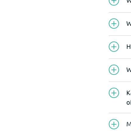
W
W
H
W
K
o
M