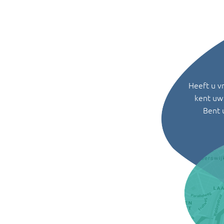
Heeft u v
kent uw 
Bent 