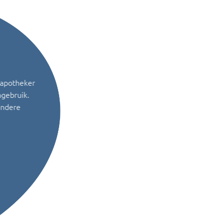
 apotheker
ngebruik.
andere