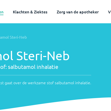
en
Klachten & Ziektes
Zorg van de apotheker
V
Werkzame
Volwassenen
Kinderen
lamol Steri-Neb
tof:
nderstaande
ekst
salbutamol
ol Steri-Neb
aat
nhalatie
ver
e
of:
salbutamol inhalatie
erkzame
tof
st gaat over de werkzame stof
salbutamol inhalatie
.
albutamol
nhalatie
.