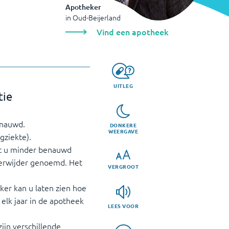
Apotheker
in
Oud-Beijerland
Vind een apotheek
UITLEG
tie
enauwd.
DONKERE
WEERGAVE
gziekte).
at u minder benauwd
erwijder genoemd. Het
VERGROOT
er kan u laten zien hoe
 elk jaar in de apotheek
LEES VOOR
ijn verschillende