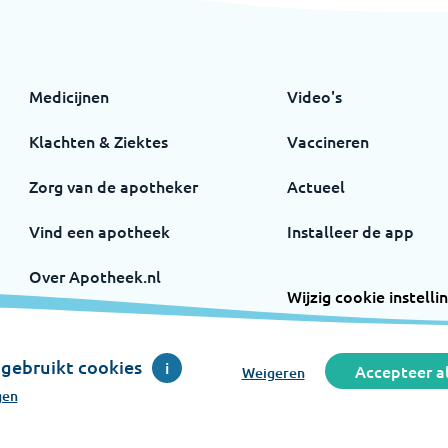
Medicijnen
Video's
Klachten & Ziektes
Vaccineren
Zorg van de apotheker
Actueel
Vind een apotheek
Installeer de app
Over Apotheek.nl
Wijzig cookie instelli
Volg ons op
Instagram
Facebook
gebruikt cookies
i
Accepteer al
Weigeren
gen