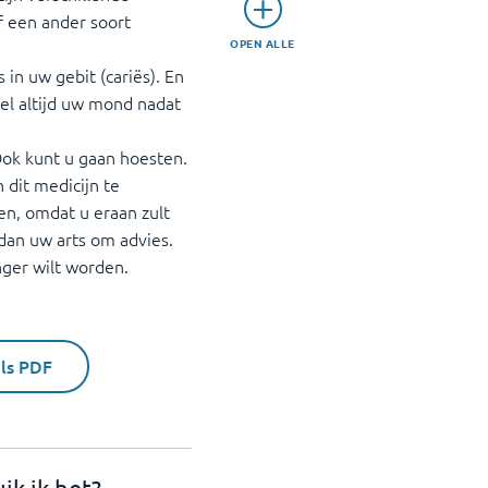
f een ander soort
OPEN ALLE
 in uw gebit (cariës). En
el altijd uw mond nadat
Ook kunt u gaan hoesten.
dit medicijn te
gen, omdat u eraan zult
dan uw arts om advies.
nger wilt worden.
als PDF