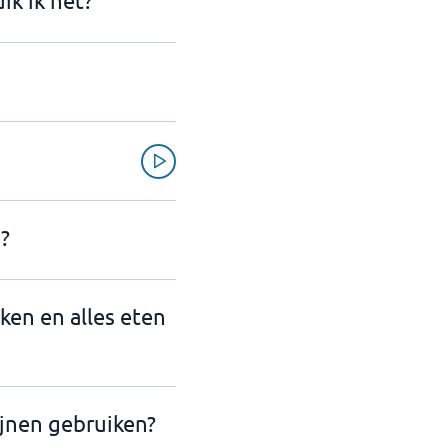
ik ik het?
?
nken en alles eten
ijnen gebruiken?