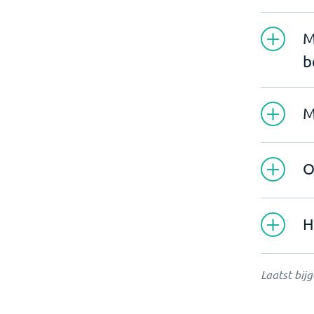
M
b
M
O
H
Laatst bij