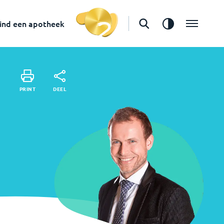
Apotheker
in
Oud-Beijerland
ind een apotheek
Vind een apotheek
DEEL
PRINT
DEEL
PRINT