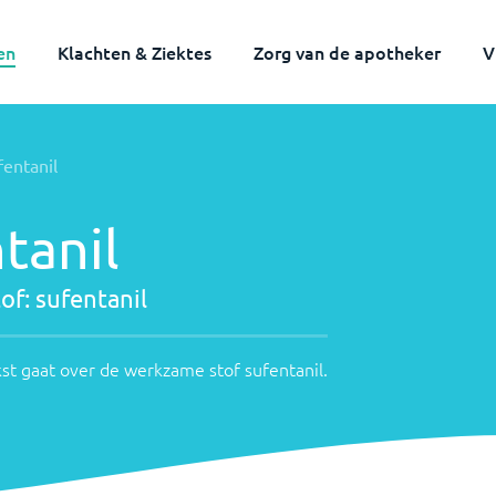
en
Klachten & Ziektes
Zorg van de apotheker
V
fentanil
tanil
of:
sufentanil
st gaat over de werkzame stof
sufentanil
.