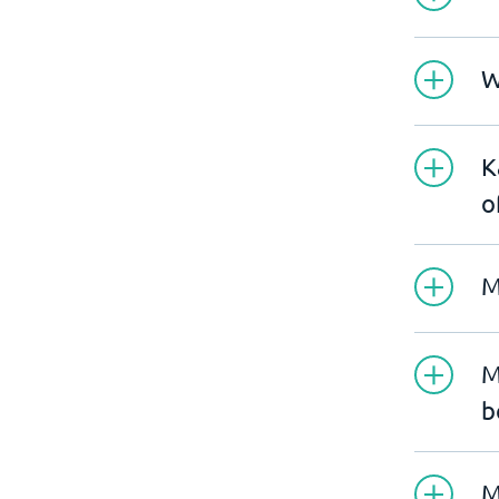
W
K
o
M
M
b
M