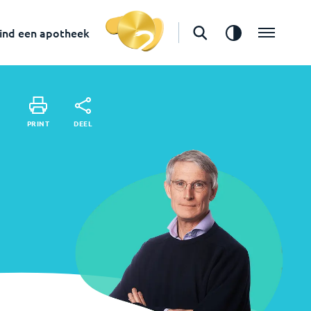
in
Maarssen
Vind een apotheek
ind een apotheek
DEEL
PRINT
DEEL
PRINT