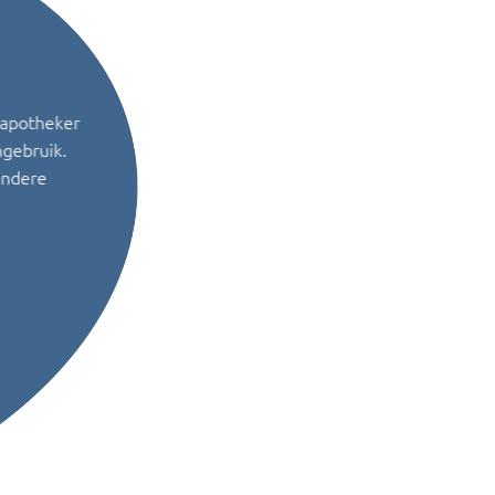
 apotheker
ngebruik.
andere