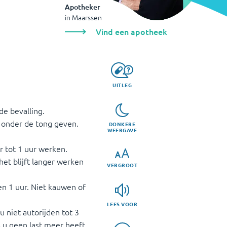
Apotheker
in
Maarssen
Vind een apotheek
UITLEG
 de bevalling.
r onder de tong geven.
DONKERE
WEERGAVE
ur tot 1 uur werken.
het blijft langer werken
VERGROOT
en 1 uur. Niet kauwen of
LEES VOOR
u niet autorijden tot 3
s u geen last meer heeft