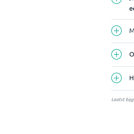
e
M
O
H
Laatst bij