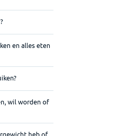
?
nken en alles eten
uiken?
en, wil worden of
ergewicht heb of