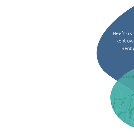
Heeft u v
kent uw 
Bent 