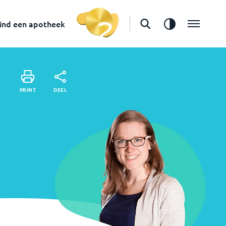
in
Amsterdam
Vind een apotheek
ind een apotheek
DEEL
PRINT
DEEL
PRINT