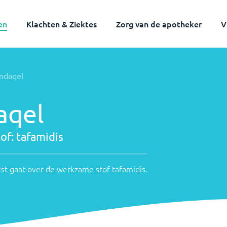
en
Klachten & Ziektes
Zorg van de apotheker
V
ndaqel
aqel
of:
tafamidis
st gaat over de werkzame stof
tafamidis
.