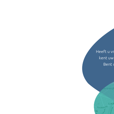
Heeft u v
kent uw 
Bent 