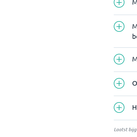
M
M
b
M
O
H
Laatst bij