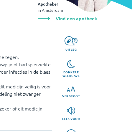
Apotheker
in
Amsterdam
Vind een apotheek
UITLEG
ine tegen.
wpijn of hartspierziekte.
er infecties in de blaas,
DONKERE
WEERGAVE
it medicijn veilig is voor
deling niet zwanger
VERGROOT
zeker of dit medicijn
LEES VOOR