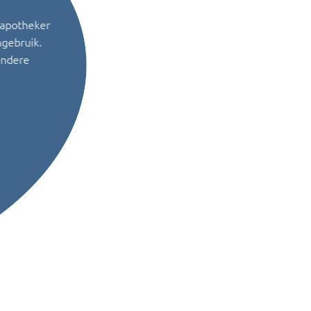
 apotheker
ngebruik.
andere