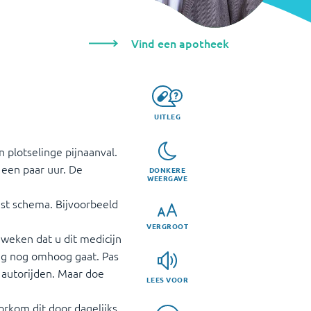
Vind een apotheek
UITLEG
n plotselinge pijnaanval.
 een paar uur. De
DONKERE
WEERGAVE
ast schema. Bijvoorbeeld
VERGROOT
weken dat u dit medicijn
ing nog omhoog gaat. Pas
 autorijden. Maar doe
LEES VOOR
orkom dit door dagelijks