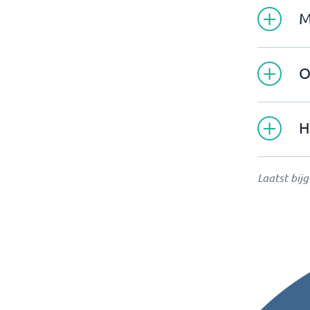
M
O
H
Laatst bij