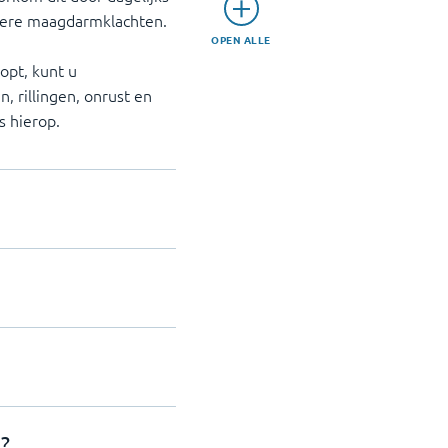
ndere maagdarmklachten.
OPEN ALLE
topt, kunt u
, rillingen, onrust en
s hierop.
?