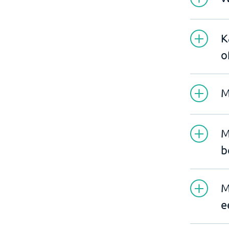
K
o
M
M
b
M
e