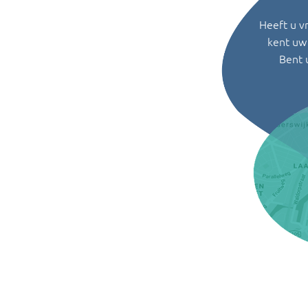
Heeft u v
kent uw 
Bent 