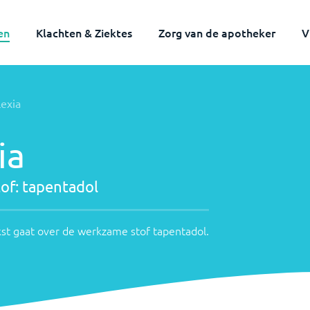
en
Klachten & Ziektes
Zorg van de apotheker
V
lexia
ia
of:
tapentadol
st gaat over de werkzame stof
tapentadol
.