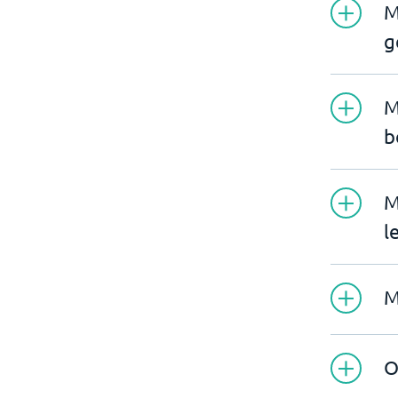
M
g
M
b
M
l
M
O