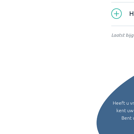
H
Laatst bij
Heeft u v
kent uw 
Bent 