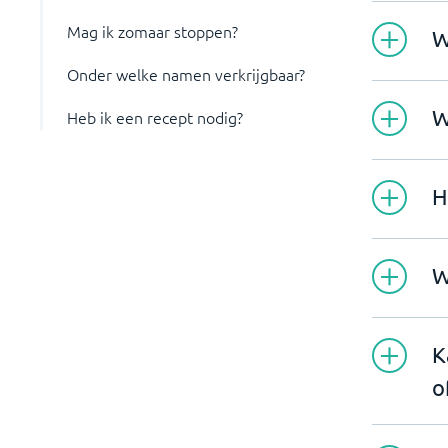
Mag ik zomaar stoppen?
W
Onder welke namen verkrijgbaar?
W
Heb ik een recept nodig?
H
W
K
o