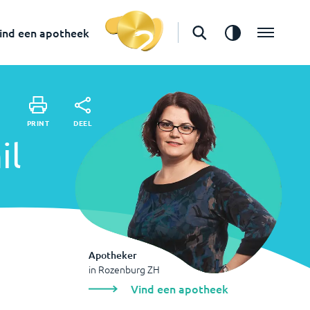
in
Rozenburg ZH
Vind een apotheek
ind een apotheek
DEEL
PRINT
DEEL
PRINT
il
Apotheker
in
Rozenburg ZH
Vind een apotheek