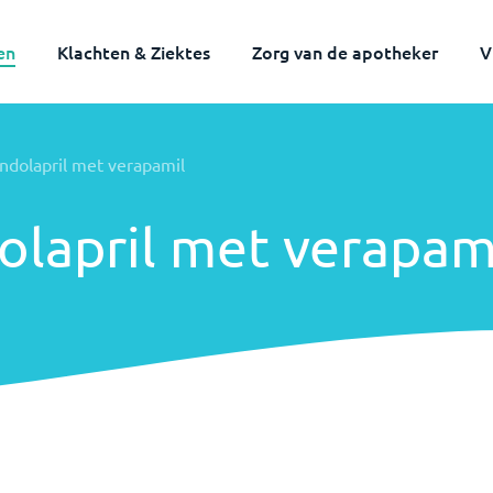
en
Klachten & Ziektes
Zorg van de apotheker
V
andolapril met verapamil
olapril met verapam