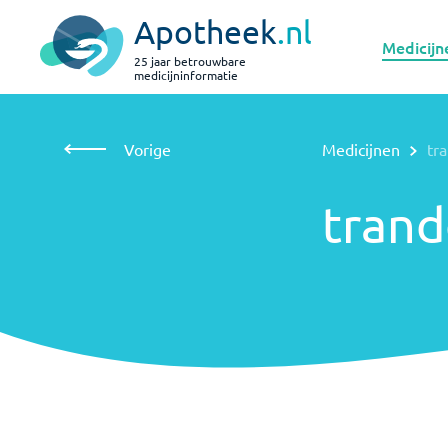
Apotheek
.nl
Medicijn
25 jaar betrouwbare
medicijninformatie
Vorige
Medicijnen
trandolapril met verapamil
Vorige
Medicijnen
tr
trandolapril
met
verapamil
trand