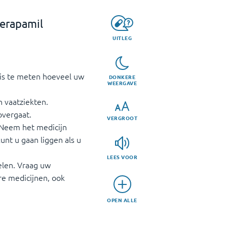
verapamil
UITLEG
 is te meten hoeveel uw
DONKERE
WEERGAVE
n vaatziekten.
overgaat.
VERGROOT
. Neem het medicijn
unt u gaan liggen als u
LEES VOOR
elen. Vraag uw
re medicijnen, ook
OPEN ALLE