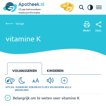
Apotheek
.nl
25 jaar betrouwbare
medicijninformatie
Vorige
vitamine K
Vorige
PRINT
DEEL
PRINT
vitamine K
DEEL
VOLWASSENEN
KINDEREN
UITLEG
DONKERE
VERGROOT
LEES VOOR
OPEN ALLE
WEERGAVE
Belangrijk om te weten over vitamine K