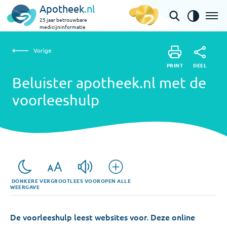
Apotheek
.nl
25 jaar betrouwbare
medicijninformatie
Vorige
Beluister apotheek.nl met de voorleeshulp
Vorige
PRINT
DEEL
PRINT
Beluister apotheek.nl met de
DEEL
voorleeshulp
DONKERE
VERGROOT
LEES VOOR
OPEN ALLE
WEERGAVE
De voorleeshulp leest websites voor. Deze online