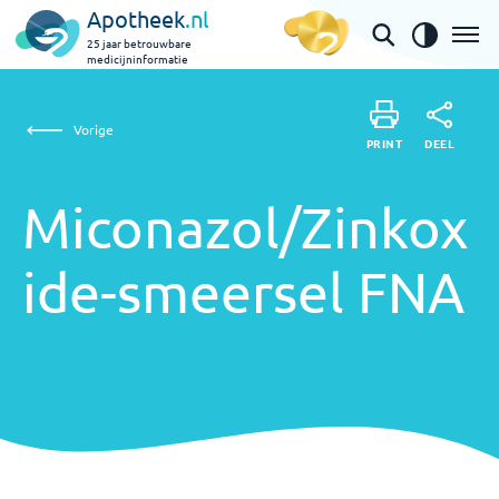
Apotheek
.nl
25 jaar betrouwbare
medicijninformatie
Miconazol/Zinkoxide-smeersel FNA
Vorige
DEEL
PRINT
PRINT
Miconazol/Zinkox
DEEL
ide-smeersel FNA