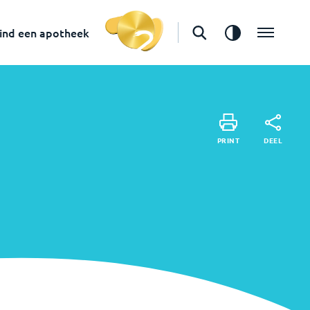
ind een apotheek
DE
PRINT
DEEL
PRINT