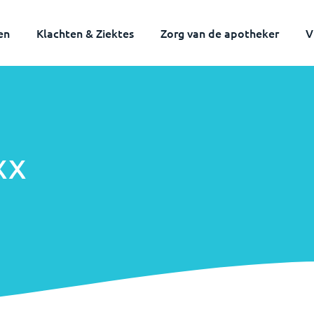
en
Klachten & Ziektes
Zorg van de apotheker
V
xx