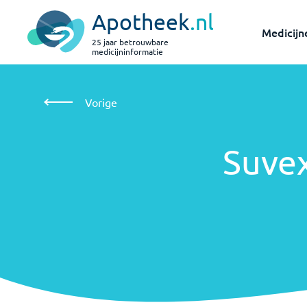
Apotheek
.nl
Medicijn
25 jaar betrouwbare
medicijninformatie
Suvexx
Vorige
Suve