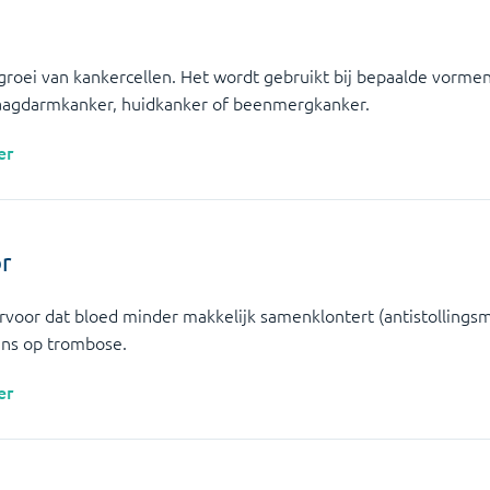
groei van kankercellen. Het wordt gebruikt bij bepaalde vorme
aagdarmkanker, huidkanker of beenmergkanker.
er
or
ervoor dat bloed minder makkelijk samenklontert (antistollingsm
ans op trombose.
er