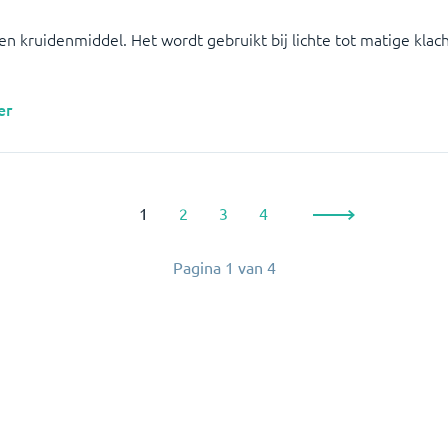
een kruidenmiddel. Het wordt gebruikt bij lichte tot matige klac
er
1
2
3
4
Pagina
1
van
4