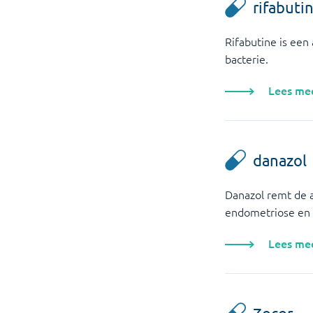
rifabuti
Rifabutine is een
bacterie.
Lees me
danazol
Danazol remt de 
endometriose en p
Lees me