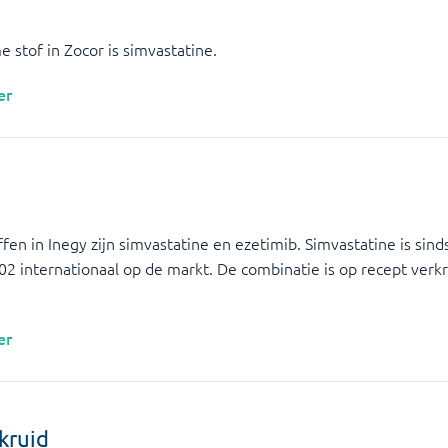
stof in Zocor is simvastatine.
er
en in Inegy zijn simvastatine en ezetimib. Simvastatine is sin
02 internationaal op de markt. De combinatie is op recept verk
er
skruid