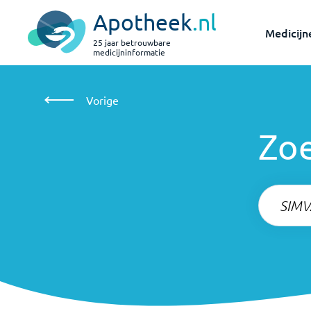
Apotheek
.nl
Medicijn
25 jaar betrouwbare
medicijninformatie
Zoeken
Vorige
Vorige
Zo