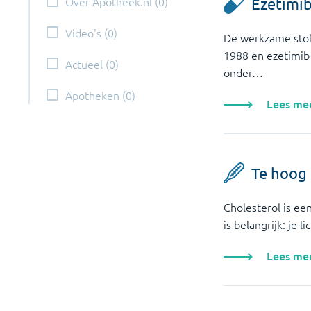
Over Apotheek.nl
(
0
)
Ezetimib
Video's
(
0
)
De werkzame stoff
1988 en ezetimib 
Actueel
(
0
)
onder…
Apotheken
(
0
)
Lees me
Te hoog 
Cholesterol is een
is belangrijk: je
Lees me