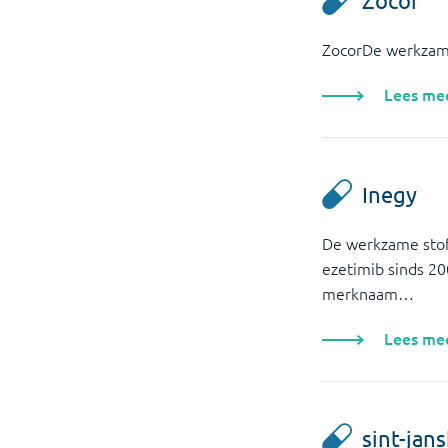
Zocor
ZocorDe werkzame 
Lees me
Inegy
De werkzame stoff
ezetimib sinds 20
merknaam…
Lees me
sint-jan