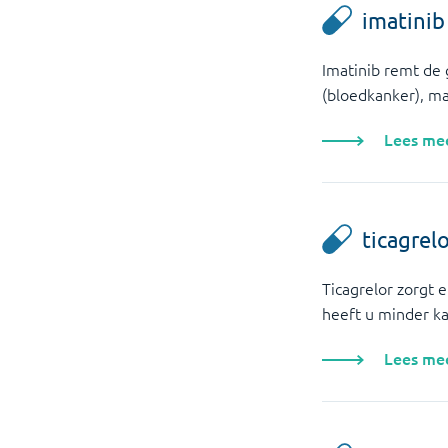
imatinib
Imatinib remt de 
(bloedkanker), m
Lees me
ticagrel
Ticagrelor zorgt 
heeft u minder k
Lees me