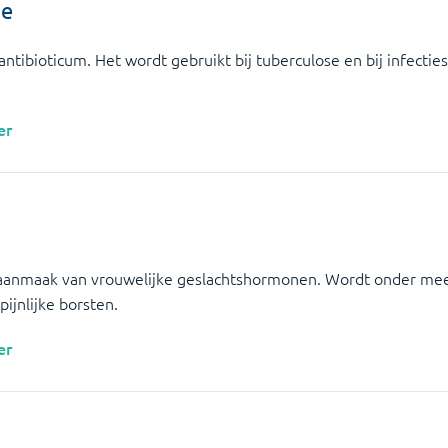
ne
 antibioticum. Het wordt gebruikt bij tuberculose en bij infecti
er
aanmaak van vrouwelijke geslachtshormonen. Wordt onder meer
ijnlijke borsten.
er