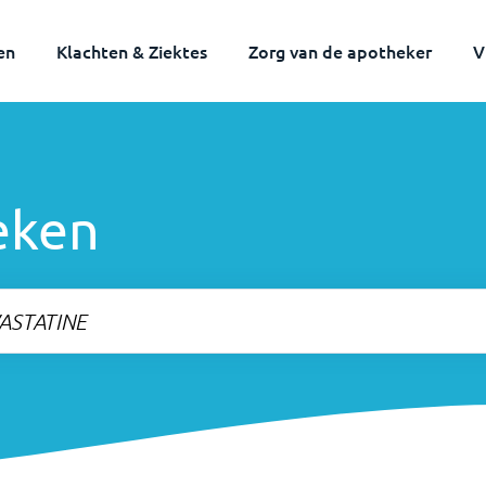
en
Klachten & Ziektes
Zorg van de apotheker
V
eken