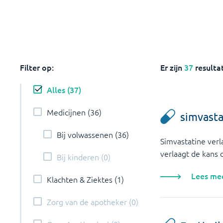
Filter op:
Er zijn
37
resulta
Alles
(
37
)
Medicijnen
(
36
)
simvasta
Bij volwassenen
(
36
)
Simvastatine verl
verlaagt de kans 
Bij kinderen
(
0
)
Lees me
Klachten & Ziektes
(
1
)
Zorg van de apotheker
(
0
)