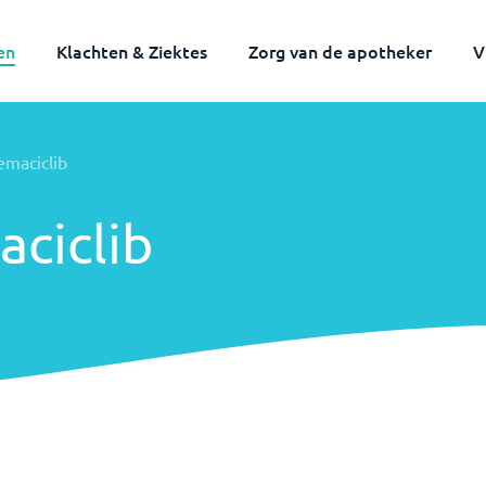
en
Klachten & Ziektes
Zorg van de apotheker
V
emaciclib
ciclib