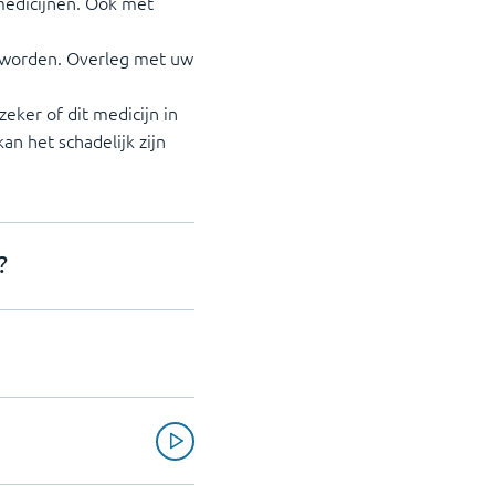
medicijnen. Ook met
r worden. Overleg met uw
zeker of dit medicijn in
n het schadelijk zijn
?