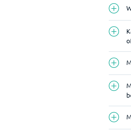
W
K
o
M
M
b
M