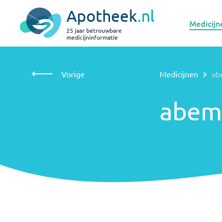
Apotheek
.nl
Medicijn
25 jaar betrouwbare
medicijninformatie
Vorige
Medicijnen
abemaciclib
Vorige
Medicijnen
ab
abemaciclib
abema