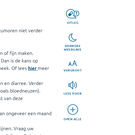
UITLEG
tumoren niet verder
DONKERE
WEERGAVE
n of fijn maken.
. Dan is de kans op
heek. Of lees
hier
meer
VERGROOT
n en diarree. Verder
zoals bloedneuzen).
LEES VOOR
st van deze
gaan ongeveer een maand
OPEN ALLE
cijnen. Vraag uw