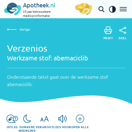
Apotheek
.nl
25 jaar betrouwbare
medicijninformatie
Vorige
Werkzame
Verzenios | abemaciclib
Vorige
PRINT
stof:
Onderstaande
DEEL
PRINT
tekst
Verzenios
abemaciclib
DEEL
gaat
Werkzame stof:
abemaciclib
over
de
werkzame
Onderstaande tekst gaat over de werkzame stof
stof
abemaciclib
.
abemaciclib
.
UITLEG
DONKERE
VERGROOT
LEES VOOR
OPEN ALLE
WEERGAVE