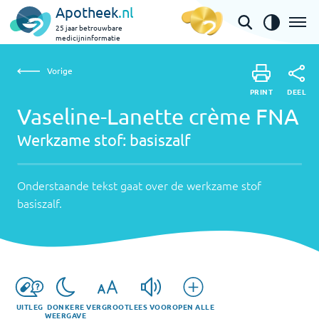
Apotheek
.nl
25 jaar betrouwbare
medicijninformatie
Vorige
Werkzame
Vaseline-Lanette crème FNA | basiszalf
Vorige
PRINT
stof:
Onderstaande
DEEL
PRINT
tekst
Vaseline-Lanette crème FNA
basiszalf
DEEL
gaat
Werkzame stof:
basiszalf
over
de
werkzame
Onderstaande tekst gaat over de werkzame stof
stof
basiszalf
.
basiszalf
.
UITLEG
DONKERE
VERGROOT
LEES VOOR
OPEN ALLE
WEERGAVE