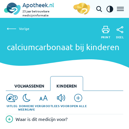
Apotheek
.nl
25 jaar betrouwbare
medicijninformatie
Vorige
calciumcarbonaat bij kinderen
Vorige
PRINT
DEEL
PRINT
calciumcarbonaat bij kinderen
DEEL
VOLWASSENEN
KINDEREN
UITLEG
DONKERE
VERGROOT
LEES VOOR
OPEN ALLE
WEERGAVE
Waar is dit medicijn voor?