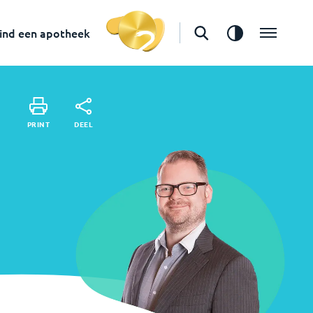
in
Tilburg
Vind een apotheek
ind een apotheek
DEEL
PRINT
DEEL
PRINT