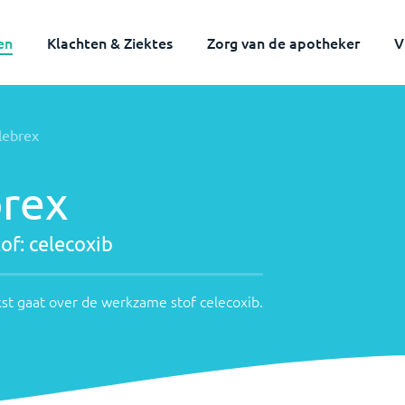
en
Klachten & Ziektes
Zorg van de apotheker
V
lebrex
brex
of:
celecoxib
st gaat over de werkzame stof
celecoxib
.