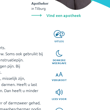
Apotheker
in
Tilburg
Vind een apotheek
UITLEG
rts.
ew. Soms ook gebruikt bij
nstruatiepijn.
DONKERE
WEERGAVE
en pijn. Bij
.
misselijk zijn,
VERGROOT
darmen. Heeft u last
en. Dan heeft u minder
LEES VOOR
eer of darmzweer gehad,
n maagbeschermer nodig.