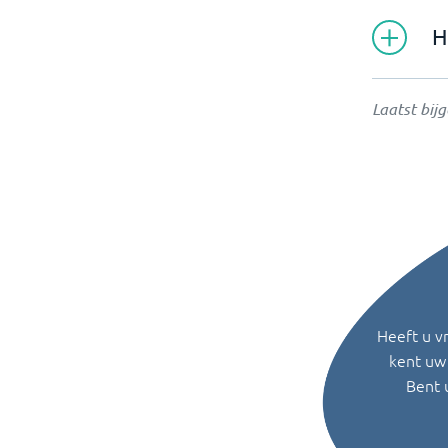
H
Laatst bij
Heeft u v
kent uw 
Bent 