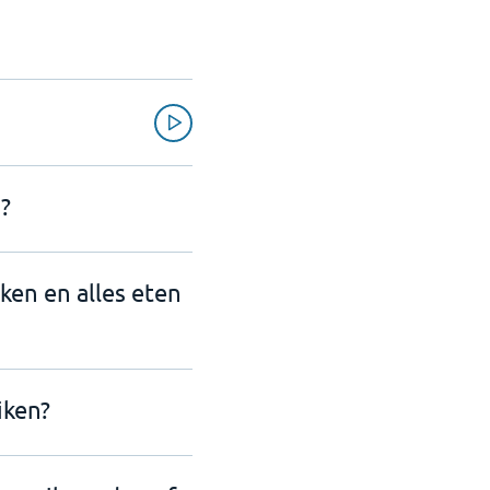
?
nken en alles eten
iken?