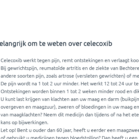
elangrijk om te weten over celecoxib
Celecoxib werkt tegen pijn, remt ontstekingen en verlaagt koo
Bij gewrichtspijn, reumatoïde artritis en de ziekte van Bechter
andere soorten pijn, zoals artrose (versleten gewrichten) of me
De pijn wordt na 1 tot 2 uur minder. Het werkt 12 tot 24 uur teg
Ontstekingen worden binnen 1 tot 2 weken minder rood en dik
U kunt last krijgen van klachten aan uw maag en darm (buikpijn, 
overgeven en maagzuur), zweren of bloedingen in uw maag en 
van maagklachten? Neem dit medicijn dan tijdens of na het et
kans op bijwerkingen.
Let op! Bent u ouder dan 60 jaar, heeft u eerder een maagzw
of gebruikt u medicijnen tegen bloedstolling? Dan heeft u ee