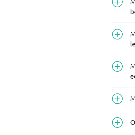
M
b
M
l
M
e
M
O