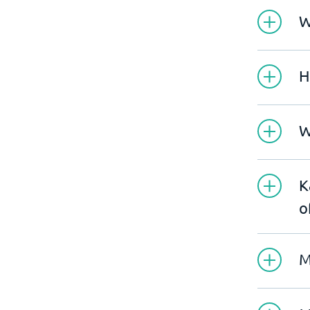
W
H
W
K
o
M