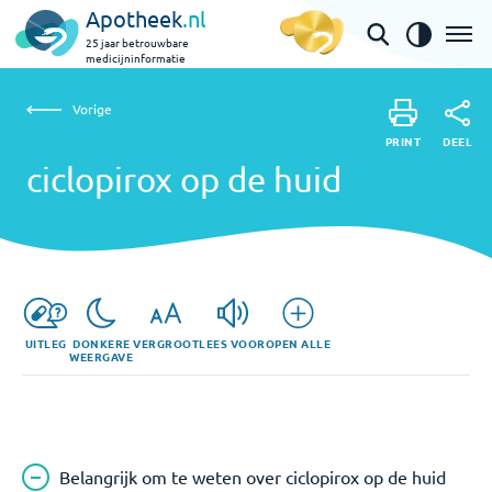
Apotheek
.nl
25 jaar betrouwbare
medicijninformatie
Vorige
ciclopirox op de huid
Vorige
PRINT
DEEL
PRINT
ciclopirox op de huid
DEEL
UITLEG
DONKERE
VERGROOT
LEES VOOR
OPEN ALLE
WEERGAVE
Belangrijk om te weten over ciclopirox op de huid