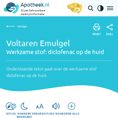
Apotheek
.nl
25 jaar betrouwbare
medicijninformatie
Vorige
Werkzame
Voltaren Emulgel | diclofenac op de huid
Vorige
PRINT
stof:
Onderstaande
DEEL
PRINT
tekst
Voltaren Emulgel
diclofenac
DEEL
gaat
Werkzame stof:
diclofenac op de huid
op
over
de
de
werkzame
Onderstaande tekst gaat over de werkzame stof
huid
stof
diclofenac op de huid
.
diclofenac
op
de
huid
.
UITLEG
DONKERE
VERGROOT
LEES VOOR
OPEN ALLE
WEERGAVE