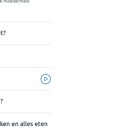
n de moedermelk
t?
?
nken en alles eten