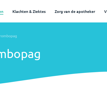
en
Klachten & Ziektes
Zorg van de apotheker
V
trombopag
ombopag