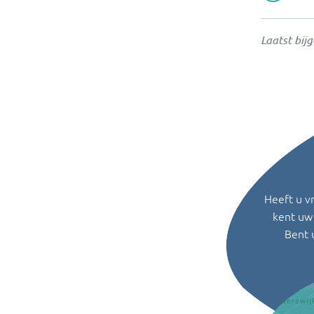
Laatst bij
Heeft u v
kent uw 
Bent 