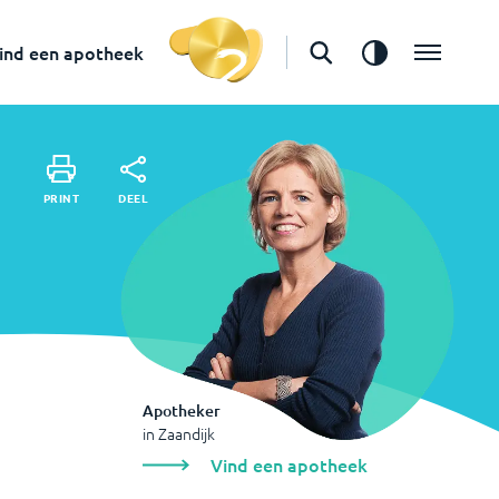
in
Zaandijk
Vind een apotheek
ind een apotheek
DEEL
PRINT
DEEL
PRINT
Apotheker
in
Zaandijk
Vind een apotheek