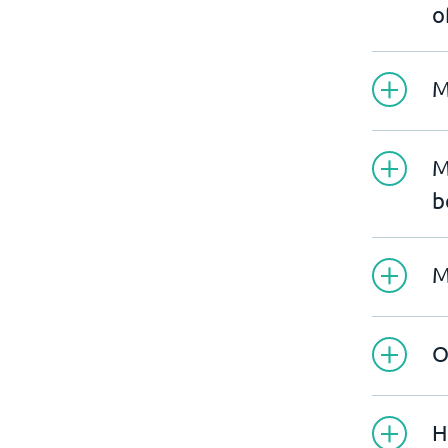
o
M
M
b
M
O
H