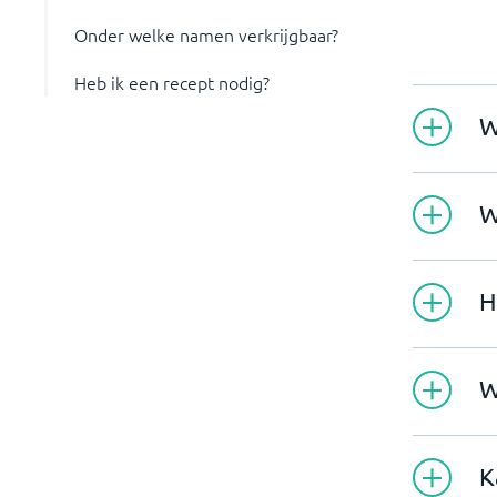
Onder welke namen verkrijgbaar?
Heb ik een recept nodig?
W
W
H
W
K