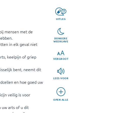
UITLEG
n bij mensen met de
 hebben.
DONKERE
WEERGAVE
ten in elk geval niet
rts, keelpijn of griep
VERGROOT
isselijk bent, neemt dit
LEES VOOR
oedcellen en hoe goed uw
ijn veilig is voor
OPEN ALLE
uw arts of u dit