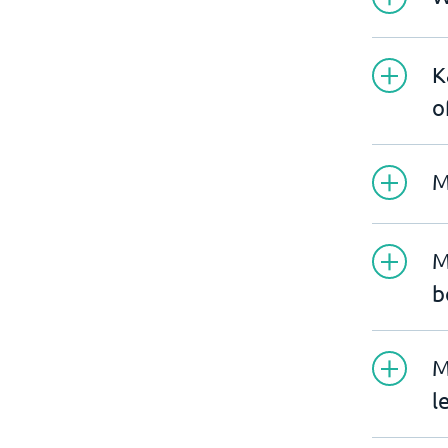
K
o
M
M
b
M
l