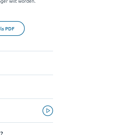
nger wilt worden.
als PDF
?