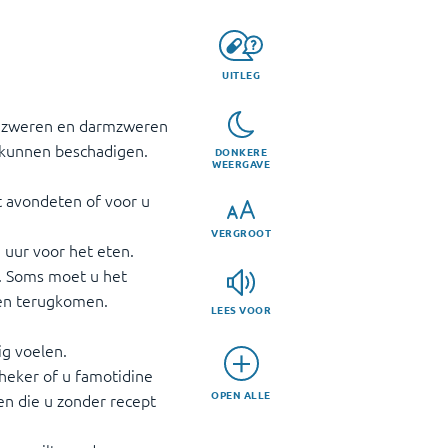
UITLEG
agzweren en darmzweren
kunnen beschadigen.
DONKERE
WEERGAVE
et avondeten of voor u
VERGROOT
1 uur voor het eten.
t. Soms moet u het
ten terugkomen.
LEES VOOR
ig voelen.
heker of u famotidine
OPEN ALLE
en die u zonder recept