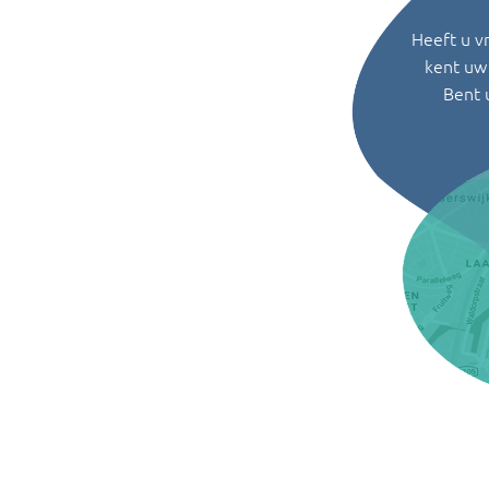
Heeft u v
kent uw 
Bent 