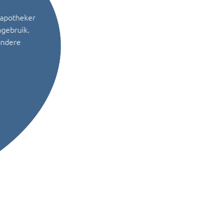
 apotheker
ngebruik.
andere