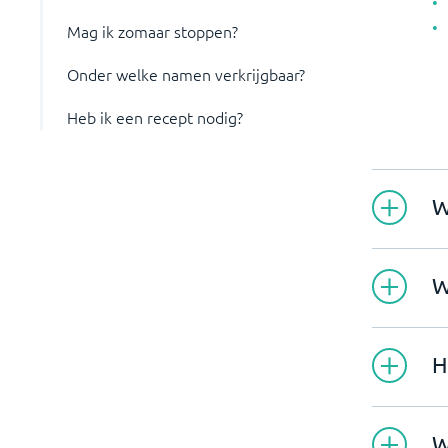
Mag ik zomaar stoppen?
Onder welke namen verkrijgbaar?
Heb ik een recept nodig?
W
W
H
W