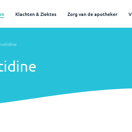
en
Klachten & Ziektes
Zorg van de apotheker
V
motidine
idine