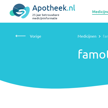
Apotheek
.nl
Medicijn
25 jaar betrouwbare
medicijninformatie
Vorige
Medicijnen
famotidine
Vorige
Medicijnen
fa
famotidine
famot