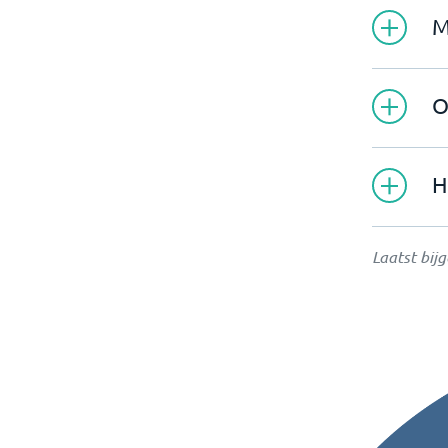
M
O
H
Laatst bij