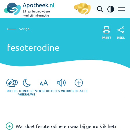
Apotheek
.nl
25 jaar betrouwbare
medicijninformatie
Vorige
fesoterodine
Vorige
PRINT
DEEL
PRINT
fesoterodine
DEEL
UITLEG
DONKERE
VERGROOT
LEES VOOR
OPEN ALLE
WEERGAVE
Wat doet fesoterodine en waarbij gebruik ik het?