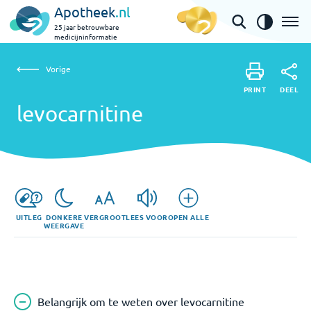
Apotheek
.nl
25 jaar betrouwbare
medicijninformatie
Vorige
levocarnitine
Vorige
PRINT
DEEL
PRINT
levocarnitine
DEEL
UITLEG
DONKERE
VERGROOT
LEES VOOR
OPEN ALLE
WEERGAVE
Belangrijk om te weten over levocarnitine