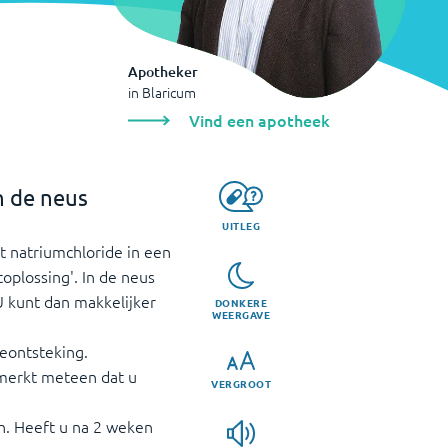
Apotheker
in
Blaricum
Vind een apotheek
n de neus
UITLEG
t natriumchloride in een
toplossing'. In de neus
 U kunt dan makkelijker
DONKERE
WEERGAVE
teontsteking.
 merkt meteen dat u
VERGROOT
n. Heeft u na 2 weken