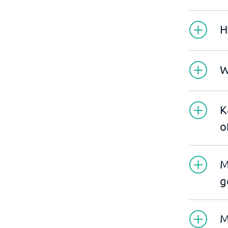
H
W
K
o
M
g
M