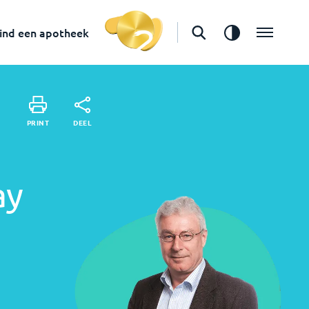
Apotheker
ind een apotheek
in
Blaricum
Vind een apotheek
DEEL
PRINT
DEEL
PRINT
ay