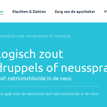
en
Klachten & Ziektes
Zorg van de apotheker
V
Werkzame
siologisch zout neusdruppels of neusspray
stof:
Onderstaande
tekst
natriumchloride
logisch zout
gaat
in
over
de
de
ruppels of neusspr
werkzame
neus
stof
of:
natriumchloride in de neus
natriumchloride
in
de
st gaat over de werkzame stof
natriumchloride in de neus
.
neus
.