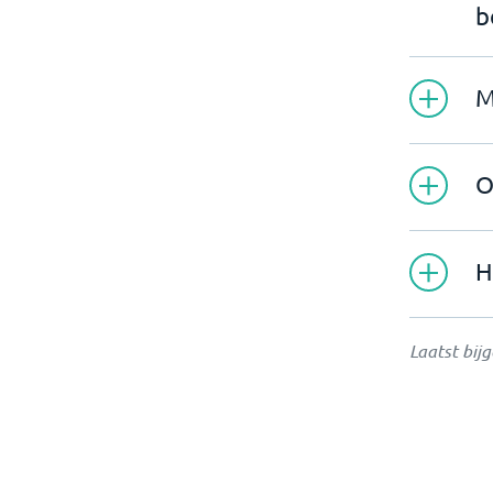
b
M
O
H
Laatst bij