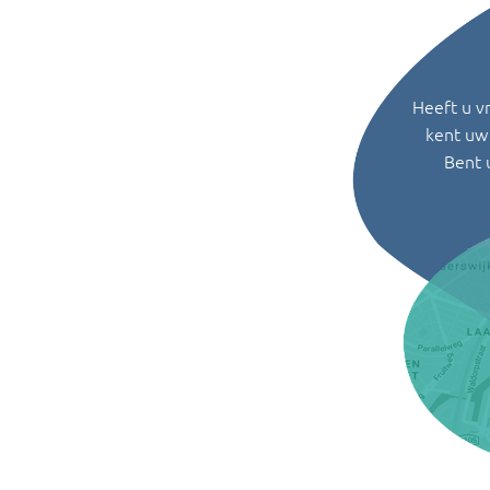
Heeft u v
kent uw 
Bent 