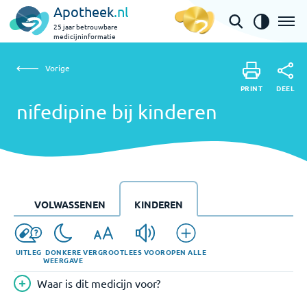
Apotheek
.nl
25 jaar betrouwbare
medicijninformatie
Vorige
nifedipine bij kinderen
Vorige
PRINT
DEEL
PRINT
nifedipine bij kinderen
DEEL
VOLWASSENEN
KINDEREN
UITLEG
DONKERE
VERGROOT
LEES VOOR
OPEN ALLE
WEERGAVE
Waar is dit medicijn voor?