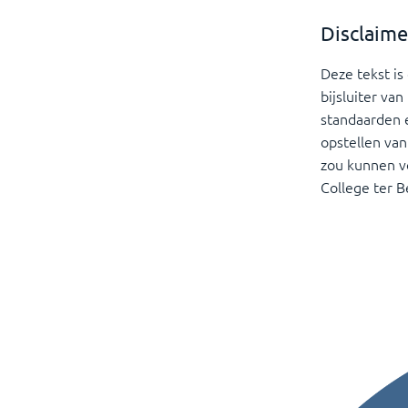
Disclaime
Deze tekst i
bijsluiter va
standaarden e
opstellen van
zou kunnen voo
College ter 