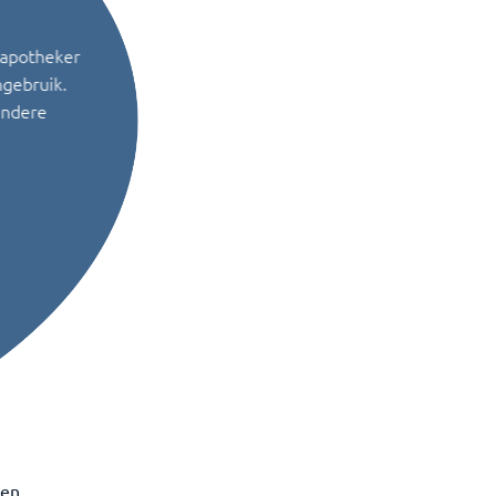
 apotheker
ngebruik.
andere
den