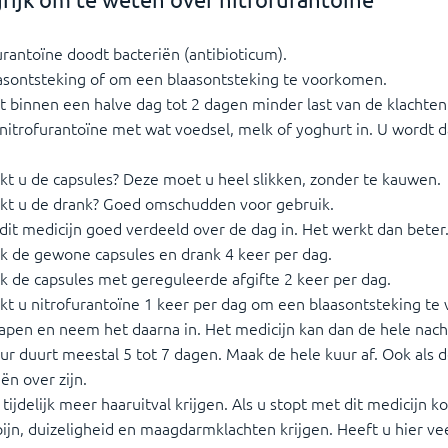
urantoïne doodt bacteriën (antibioticum).
aasontsteking of om een blaasontsteking te voorkomen.
t binnen een halve dag tot 2 dagen minder last van de klachten
itrofurantoïne met wat voedsel, melk of yoghurt in. U wordt d
kt u de capsules? Deze moet u heel slikken, zonder te kauwen.
kt u de drank? Goed omschudden voor gebruik.
it medicijn goed verdeeld over de dag in. Het werkt dan beter
k de gewone capsules en drank 4 keer per dag.
k de capsules met gereguleerde afgifte 2 keer per dag.
kt u nitrofurantoïne 1 keer per dag om een blaasontsteking te 
lapen en neem het daarna in. Het medicijn kan dan de hele nach
ur duurt meestal 5 tot 7 dagen. Maak de hele kuur af. Ook als de
ën over zijn.
 tijdelijk meer haaruitval krijgen. Als u stopt met dit medicijn
ijn, duizeligheid en maagdarmklachten krijgen. Heeft u hier vee