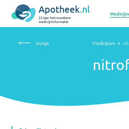
Apotheek
.nl
Medicijn
25 jaar betrouwbare
medicijninformatie
Vorige
Medicijnen
nitrofurantoïne
nitrofurantoïne
Vorige
Medicijnen
ni
nitro