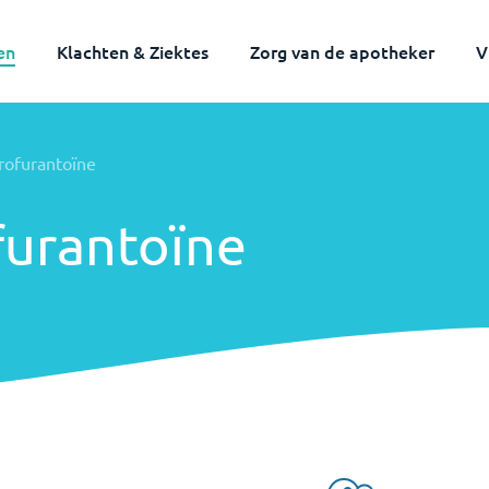
en
Klachten & Ziektes
Zorg van de apotheker
V
Volwassenen
Kinderen
trofurantoïne
furantoïne