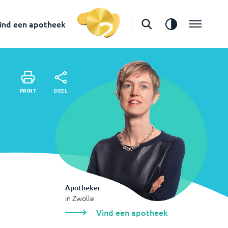
Apotheker
in
Zwolle
ind een apotheek
Vind een apotheek
DEEL
PRINT
DEEL
PRINT
Apotheker
in
Zwolle
Vind een apotheek