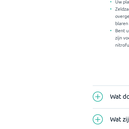
Uw pla
Zeldza
overge
blaren
Bent u
zijn v
nitrof
Wat do
Wat zi