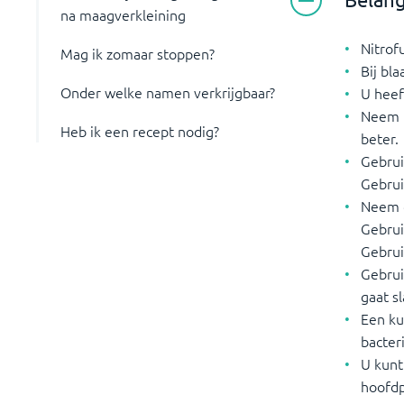
na maagverkleining
Nitrof
Mag ik zomaar stoppen?
Bij bl
Onder welke namen verkrijgbaar?
U heef
Neem n
Heb ik een recept nodig?
beter.
Gebrui
Gebrui
Neem d
Gebrui
Gebrui
Gebrui
gaat s
Een ku
bacteri
U kunt
hoofdp