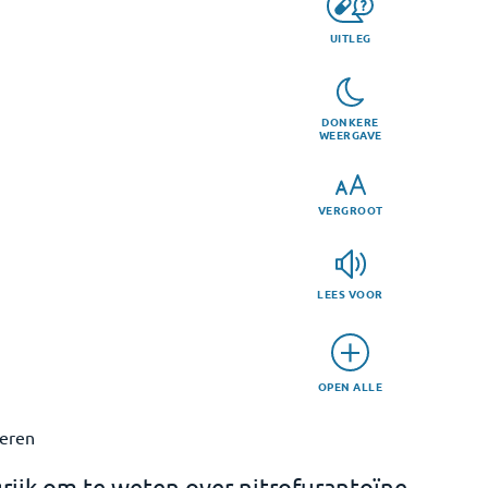
UITLEG
DONKERE
WEERGAVE
VERGROOT
LEES VOOR
OPEN ALLE
eren
rijk om te weten over nitrofurantoïne