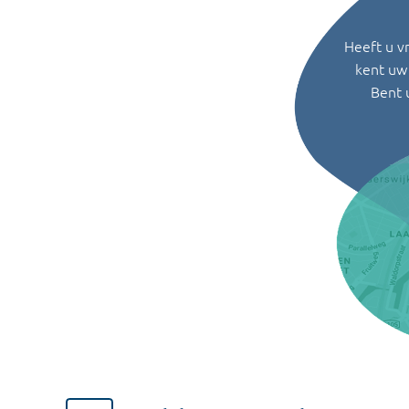
Heeft u v
kent uw 
Bent 