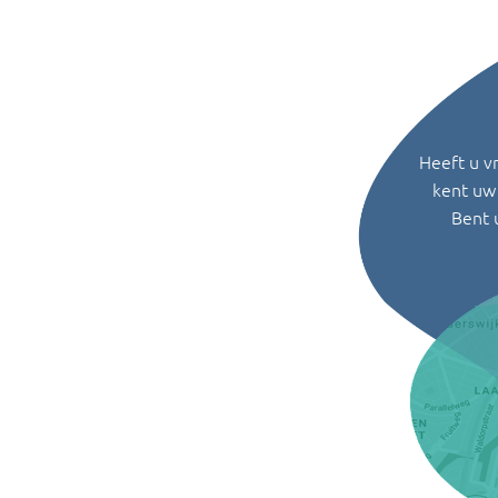
Heeft u v
kent uw 
Bent 