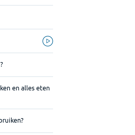
?
nken en alles eten
bruiken?