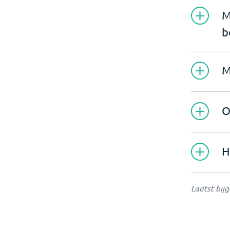
M
b
M
O
H
Laatst bij