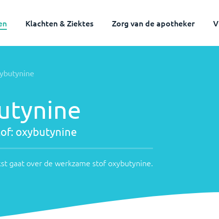
en
Klachten & Ziektes
Zorg van de apotheker
V
Volwassenen
Kinderen
ybutynine
utynine
of:
oxybutynine
st gaat over de werkzame stof
oxybutynine
.