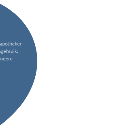
 apotheker
ngebruik.
andere