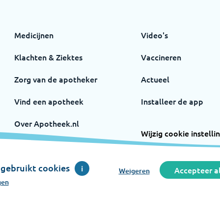
Medicijnen
Video's
Klachten & Ziektes
Vaccineren
Zorg van de apotheker
Actueel
Vind een apotheek
Installeer de app
Over Apotheek.nl
Wijzig cookie instelli
Volg ons op
Instagram
Facebook
gebruikt cookies
i
Accepteer al
Weigeren
gen
en initiatief van de Koninklijke Nederlandse Maatschappij ter 