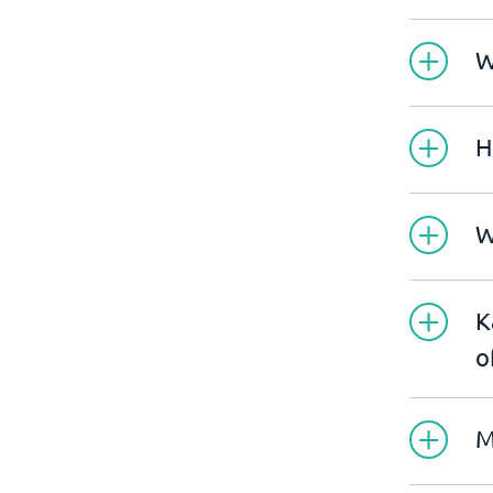
W
H
W
K
o
M