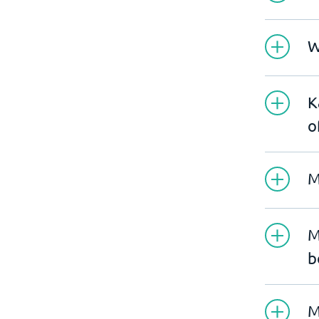
W
K
o
M
M
b
M