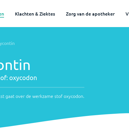
en
Klachten & Ziektes
Zorg van de apotheker
V
Volwassenen
Kinderen
ycontin
ontin
of:
oxycodon
st gaat over de werkzame stof
oxycodon
.