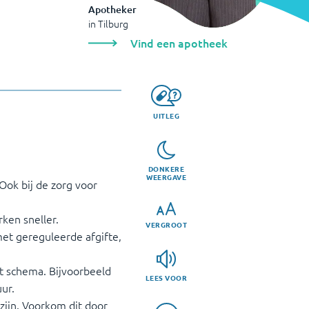
Apotheker
in
Tilburg
Vind een apotheek
UITLEG
DONKERE
WEERGAVE
 Ook bij de zorg voor
ken sneller.
VERGROOT
met gereguleerde afgifte,
t schema. Bijvoorbeeld
LEES VOOR
ur.
 zijn. Voorkom dit door