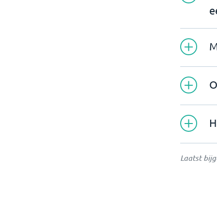
e
M
O
H
Laatst bij