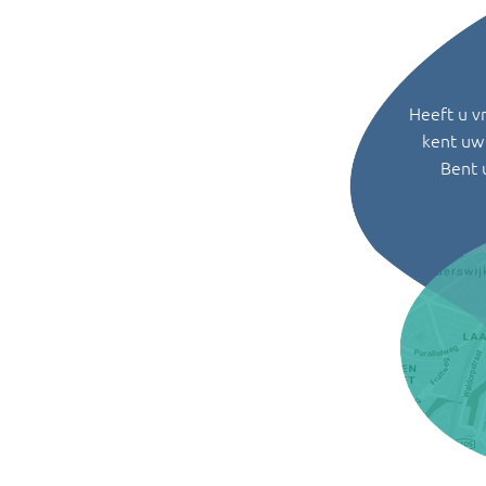
Heeft u v
kent uw 
Bent 