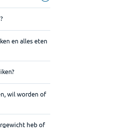
?
nken en alles eten
iken?
en, wil worden of
ergewicht heb of