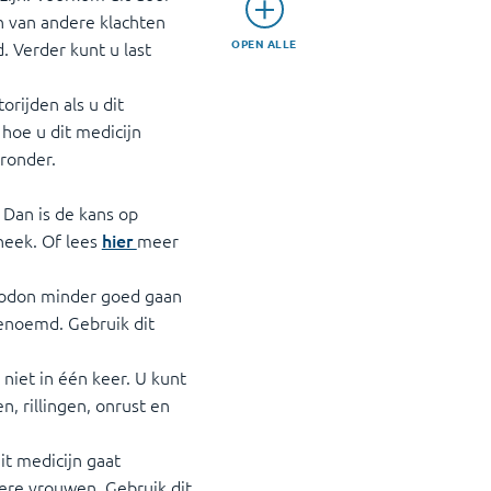
n van andere klachten
OPEN ALLE
. Verder kunt u last
orijden als u dit
 hoe u dit medicijn
eronder.
. Dan is de kans op
heek. Of lees
hier
meer
ycodon minder goed gaan
enoemd. Gebruik dit
 niet in één keer. U kunt
n, rillingen, onrust en
it medicijn gaat
ngere vrouwen. Gebruik dit