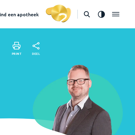
Apotheker
in
Tilburg
ind een apotheek
Vind een apotheek
DEEL
PRINT
DEEL
PRINT