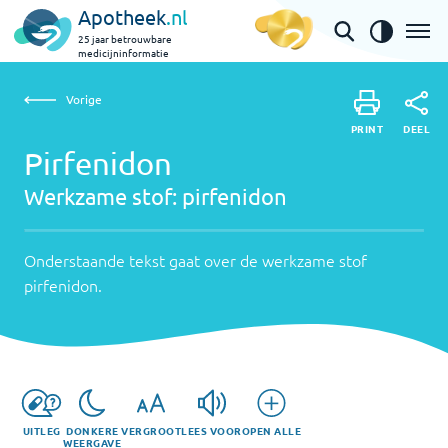
Apotheek
.nl
25 jaar betrouwbare
medicijninformatie
Vorige
Werkzame
Pirfenidon | pirfenidon
Vorige
PRINT
stof:
Onderstaande
DEEL
PRINT
tekst
Pirfenidon
pirfenidon
DEEL
gaat
Werkzame stof:
pirfenidon
over
de
werkzame
Onderstaande tekst gaat over de werkzame stof
stof
pirfenidon
.
pirfenidon
.
UITLEG
DONKERE
VERGROOT
LEES VOOR
OPEN ALLE
WEERGAVE