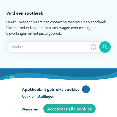
Vind een apotheek
Heeft u vragen? Neem dan contact op met uw eigen apotheek.
Uw apotheker kan u helpen met vragen over medicijnen,
bijwerkingen en het juiste gebruik.
Apotheek.nl is een initiatief van de Koninklijke
Apotheek.nl gebruikt cookies
i
Nederlandse Maatschappij ter bevordering der
Cookie instellingen
Pharmacie
Accepteer alle cookies
Weigeren
©
2026