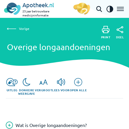
Apotheek
.nl
25 jaar betrouwbare
medicijninformatie
Vorige
Overige longaandoeningen
Vorige
PRINT
DEEL
PRINT
Overige longaandoeningen
DEEL
UITLEG
DONKERE
VERGROOT
LEES VOOR
OPEN ALLE
WEERGAVE
Wat is Overige longaandoeningen?