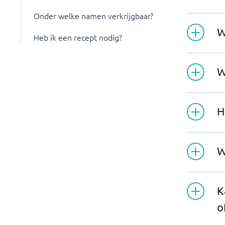
Onder welke namen verkrijgbaar?
W
Heb ik een recept nodig?
W
H
W
K
o