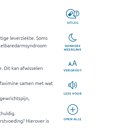
UITLEG
ige leverziekte. Soms
ikkelbaredarmsyndroom
DONKERE
WEERGAVE
. Dit kan afwisselen
VERGROOT
rifaximine samen met wat
LEES VOOR
gewrichtspijn,
chuldig.
OPEN ALLE
rstvoeding? Hierover is