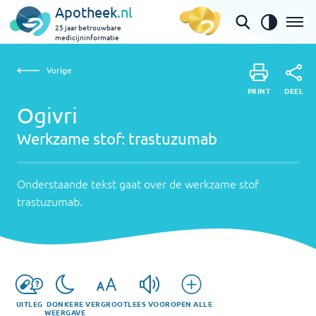
Apotheek
.nl
25 jaar betrouwbare
medicijninformatie
Vorige
Werkzame
Ogivri | trastuzumab
Vorige
PRINT
stof:
Onderstaande
DEEL
PRINT
tekst
Ogivri
trastuzumab
DEEL
gaat
Werkzame stof:
trastuzumab
over
de
werkzame
Onderstaande tekst gaat over de werkzame stof
stof
trastuzumab
.
trastuzumab
.
UITLEG
DONKERE
VERGROOT
LEES VOOR
OPEN ALLE
WEERGAVE