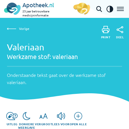
Apotheek
.nl
25 jaar betrouwbare
medicijninformatie
Vorige
Werkzame
Valeriaan | valeriaan
Vorige
PRINT
stof:
Onderstaande
DEEL
PRINT
tekst
Valeriaan
valeriaan
DEEL
gaat
Werkzame stof:
valeriaan
over
de
werkzame
Onderstaande tekst gaat over de werkzame stof
stof
valeriaan
.
valeriaan
.
UITLEG
DONKERE
VERGROOT
LEES VOOR
OPEN ALLE
WEERGAVE