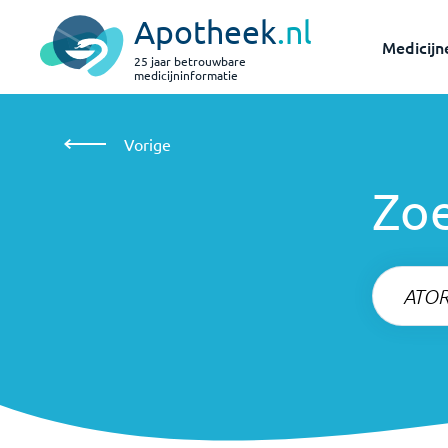
Apotheek
.nl
Medicijn
25 jaar betrouwbare
medicijninformatie
Zoeken
Vorige
Vorige
Zo