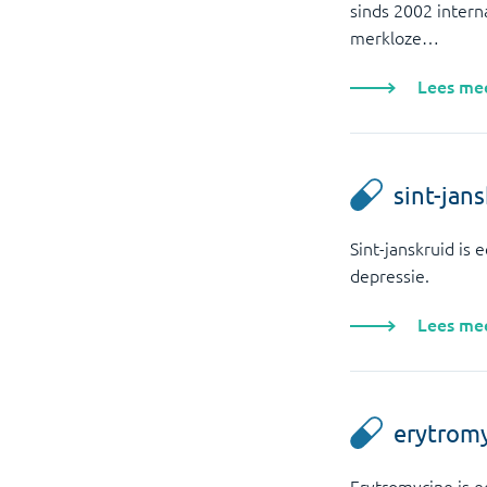
sinds 2002 intern
merkloze…
Lees me
sint-jan
Sint-janskruid is 
depressie.
Lees me
erytrom
Erytromycine is e