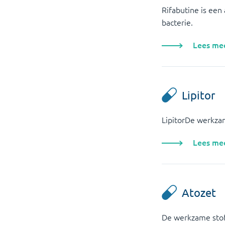
Rifabutine is een
bacterie.
Lees me
Lipitor
LipitorDe werkzame
Lees me
Atozet
De werkzame stoff