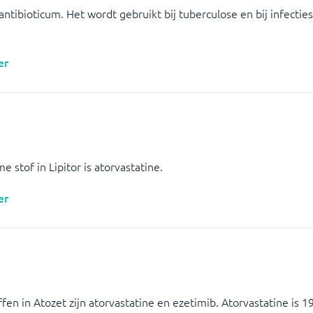
 antibioticum. Het wordt gebruikt bij tuberculose en bij infecti
er
 stof in Lipitor is atorvastatine.
er
en in Atozet zijn atorvastatine en ezetimib. Atorvastatine is 