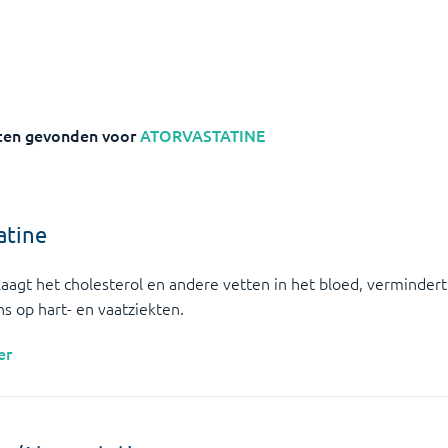
ten gevonden voor
ATORVASTATINE
atine
laagt het cholesterol en andere vetten in het bloed, verminder
ns op hart- en vaatziekten.
er