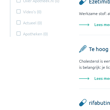
Over Apotheek.nl
(
0
)
Ezetimib
Video's
(
0
)
Werkzame stof: a
Actueel
(
0
)
Lees me
Apotheken
(
0
)
Te hoog 
Cholesterol is een
is belangrijk: je
Lees me
rifabuti