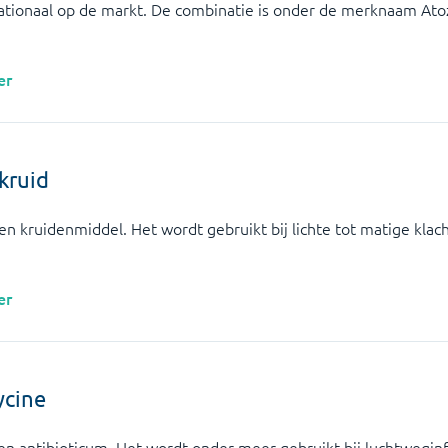
ationaal op de markt. De combinatie is onder de merknaam Atoz
er
skruid
een kruidenmiddel. Het wordt gebruikt bij lichte tot matige klac
er
ycine
en antibioticum. Het wordt onder meer gebruikt bij luchtweginf