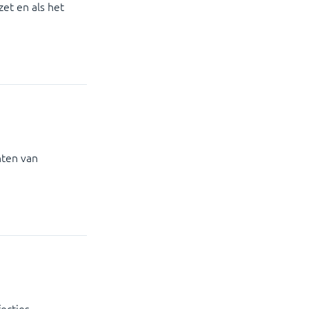
et en als het
hten van
ecties,