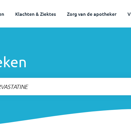
en
Klachten & Ziektes
Zorg van de apotheker
V
eken