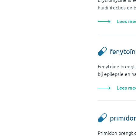
huidinfecties en 
Lees me
fenytoï
Fenytoïne brengt 
bij epilepsie en h
Lees me
primido
Primidon brengt o