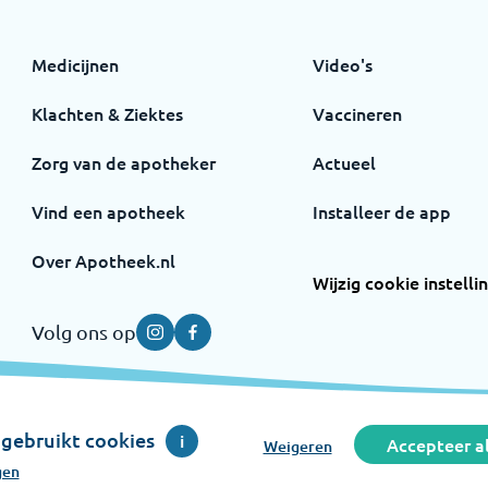
Medicijnen
Video's
Klachten & Ziektes
Vaccineren
Zorg van de apotheker
Actueel
Vind een apotheek
Installeer de app
Over Apotheek.nl
Wijzig cookie instelli
Volg ons op
Instagram
Facebook
gebruikt cookies
i
Accepteer al
Weigeren
en initiatief van de Koninklijke Nederlandse Maatschappij ter 
gen