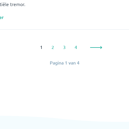
tiële tremor.
er
1
2
3
4
Pagina
1
van
4