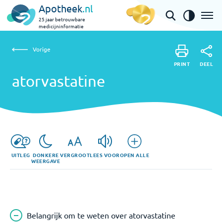
Apotheek
.nl
25 jaar betrouwbare
medicijninformatie
Vorige
atorvastatine
Vorige
PRINT
DEEL
PRINT
atorvastatine
DEEL
UITLEG
DONKERE
VERGROOT
LEES VOOR
OPEN ALLE
WEERGAVE
Belangrijk om te weten over atorvastatine