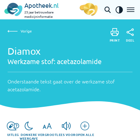
Apotheek
.nl
25 jaar betrouwbare
medicijninformatie
Vorige
Werkzame
Diamox | acetazolamide
Vorige
PRINT
stof:
Onderstaande
DEEL
PRINT
tekst
Diamox
acetazolamide
DEEL
gaat
Werkzame stof:
acetazolamide
over
de
werkzame
Onderstaande tekst gaat over de werkzame stof
stof
acetazolamide
.
acetazolamide
.
UITLEG
DONKERE
VERGROOT
LEES VOOR
OPEN ALLE
WEERGAVE