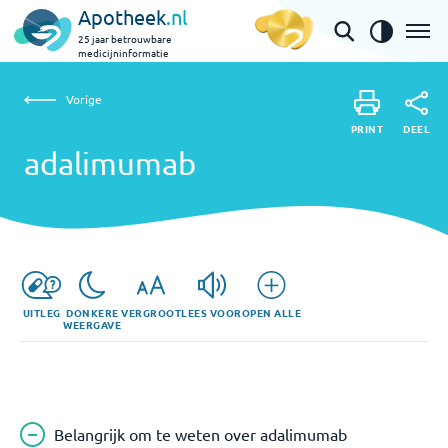
Apotheek
.nl
25 jaar betrouwbare
medicijninformatie
Vorige
adalimumab
Vorige
PRINT
DEEL
PRINT
adalimumab
DEEL
UITLEG
DONKERE
VERGROOT
LEES VOOR
OPEN ALLE
WEERGAVE
Belangrijk om te weten over adalimumab