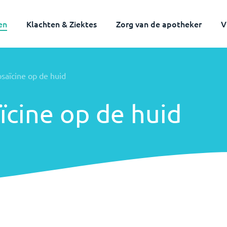
en
Klachten & Ziektes
Zorg van de apotheker
V
psaïcine op de huid
ïcine op de huid