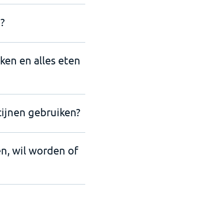
?
nken en alles eten
cijnen gebruiken?
en, wil worden of