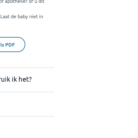
f apotheker of u dit
Laat de baby niet in
.
als PDF
uik ik het?