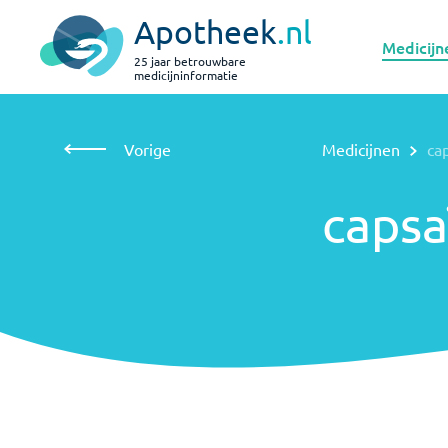
Apotheek
.nl
Medicijn
25 jaar betrouwbare
medicijninformatie
Vorige
Medicijnen
capsaïcine op de huid
Vorige
Medicijnen
ca
capsaïcine
op de huid
capsa