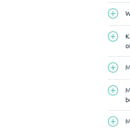
W
K
o
M
M
b
M