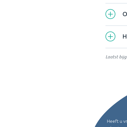
O
H
Laatst bij
Heeft u v