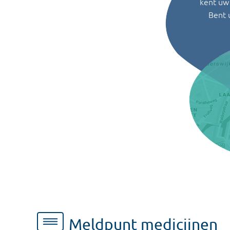
kent uw 
Bent 
Meldpunt medicijnen