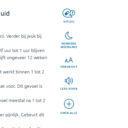
huid
UITLEG
). Verder bij jeuk bij
DONKERE
WEERGAVE
lf uur tot 1 uur blijven
blijft ongeveer 12 weken
VERGROOT
t werkt binnen 1 tot 2
k voor. Dit gevoel is
LEES VOOR
oel meestal na 1 tot 2
OPEN ALLE
r pijnlijk. Gebeurt dit