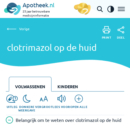
Apotheek
.nl
25 jaar betrouwbare
medicijninformatie
Vorige
clotrimazol op de huid
Vorige
PRINT
DEEL
PRINT
clotrimazol op de huid
DEEL
VOLWASSENEN
KINDEREN
UITLEG
DONKERE
VERGROOT
LEES VOOR
OPEN ALLE
WEERGAVE
Belangrijk om te weten over clotrimazol op de huid