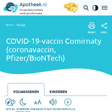
Apotheek
.nl
25 jaar betrouwbare
medicijninformatie
Vorige
Vorige
COVID-19-vaccin Comirnaty (coronavaccin,
PRINT
DEEL
PRINT
Pfizer/BioNTech)
COVID-19-vaccin Comirnaty
DEEL
(coronavaccin,
Pfizer/BioNTech)
VOLWASSENEN
KINDEREN
UITLEG
DONKERE
VERGROOT
LEES VOOR
OPEN ALLE
WEERGAVE