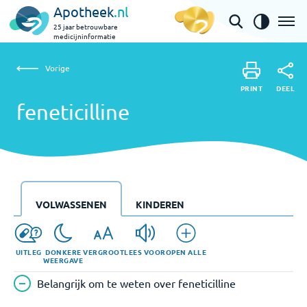
Apotheek
.nl
25 jaar betrouwbare
medicijninformatie
Vorige
feneticilline
Vorige
PRINT
DEEL
PRINT
feneticilline
DEEL
VOLWASSENEN
KINDEREN
UITLEG
DONKERE
VERGROOT
LEES VOOR
OPEN ALLE
WEERGAVE
Belangrijk om te weten over feneticilline