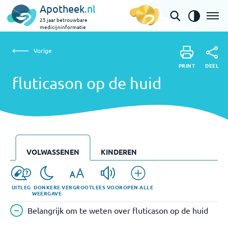
Apotheek
.nl
25 jaar betrouwbare
medicijninformatie
Vorige
fluticason op de huid
Vorige
PRINT
DEEL
PRINT
fluticason op de huid
DEEL
VOLWASSENEN
KINDEREN
UITLEG
DONKERE
VERGROOT
LEES VOOR
OPEN ALLE
WEERGAVE
Belangrijk om te weten over fluticason op de huid