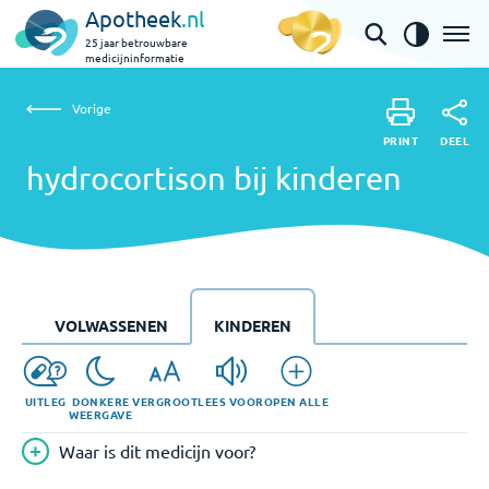
Apotheek
.nl
25 jaar betrouwbare
medicijninformatie
Vorige
hydrocortison bij kinderen
Vorige
PRINT
DEEL
PRINT
hydrocortison bij kinderen
DEEL
VOLWASSENEN
KINDEREN
UITLEG
DONKERE
VERGROOT
LEES VOOR
OPEN ALLE
WEERGAVE
Waar is dit medicijn voor?