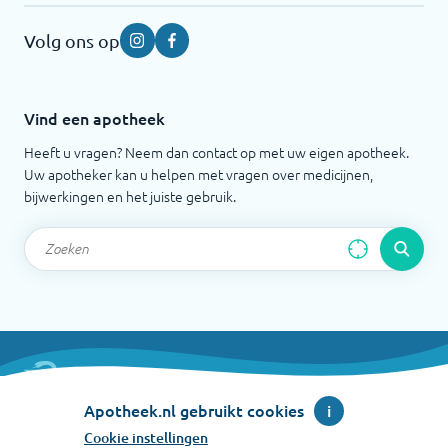
Volg ons op
Instagram
Facebook
Vind een apotheek
Heeft u vragen? Neem dan contact op met uw eigen apotheek.
Uw apotheker kan u helpen met vragen over medicijnen,
bijwerkingen en het juiste gebruik.
Apotheek.nl is een initiatief van de Koninklijke
Apotheek.nl gebruikt cookies
i
Nederlandse Maatschappij ter bevordering der
Cookie instellingen