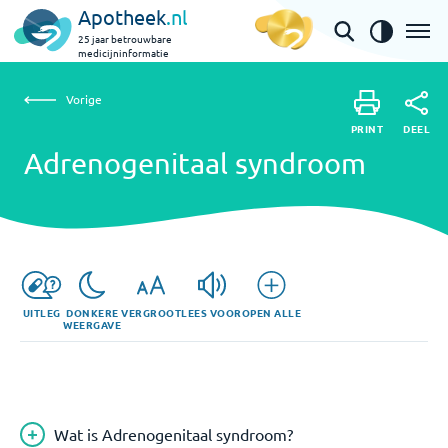
Apotheek
.nl
25 jaar betrouwbare
medicijninformatie
Vorige
Adrenogenitaal syndroom
Vorige
PRINT
DEEL
PRINT
Adrenogenitaal syndroom
DEEL
UITLEG
DONKERE
VERGROOT
LEES VOOR
OPEN ALLE
WEERGAVE
Wat is Adrenogenitaal syndroom?