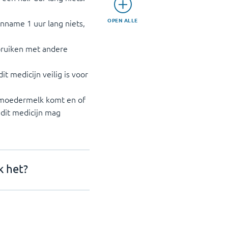
OPEN ALLE
inname 1 uur lang niets,
ebruiken met andere
it medicijn veilig is voor
e moedermelk komt en of
 dit medicijn mag
k het?