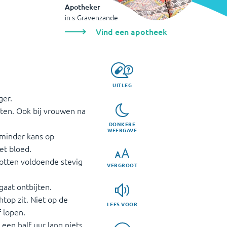
Apotheker
in
s-Gravenzande
Vind een apotheek
UITLEG
ger.
otten. Ook bij vrouwen na
DONKERE
WEERGAVE
u minder kans op
et bloed.
otten voldoende stevig
VERGROOT
aat ontbijten.
htop zit. Niet op de
LEES VOOR
f lopen.
een half uur lang niets.