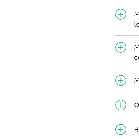
M
l
M
e
M
O
H