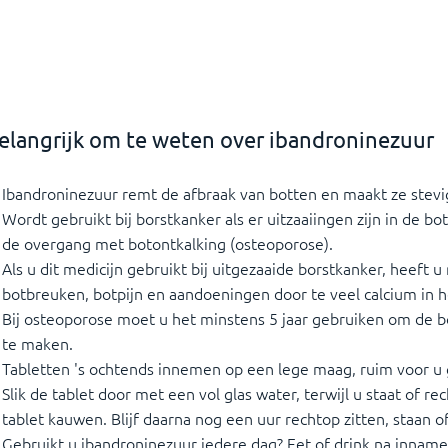
elangrijk om te weten over ibandroninezuur
Ibandroninezuur remt de afbraak van botten en maakt ze stevi
Wordt gebruikt bij borstkanker als er uitzaaiingen zijn in de b
de overgang met botontkalking (osteoporose).
Als u dit medicijn gebruikt bij uitgezaaide borstkanker, heeft 
botbreuken, botpijn en aandoeningen door te veel calcium in h
Bij osteoporose moet u het minstens 5 jaar gebruiken om de b
te maken.
Tabletten 's ochtends innemen op een lege maag, ruim voor u g
Slik de tablet door met een vol glas water, terwijl u staat of rec
tablet kauwen. Blijf daarna nog een uur rechtop zitten, staan o
Gebruikt u ibandroninezuur iedere dag? Eet of drink na inname 