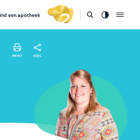
in
s-Gravenzande
Vind een apotheek
ind een apotheek
DEEL
PRINT
DEEL
PRINT