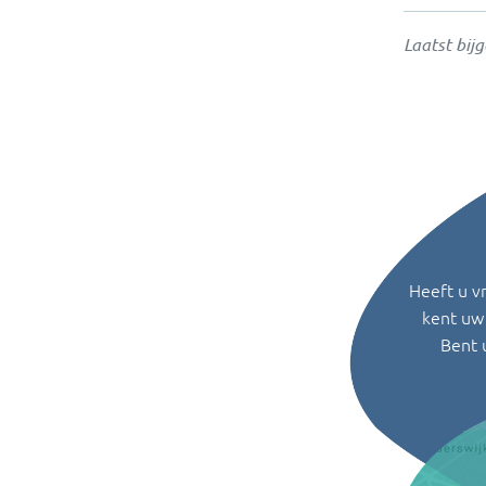
Laatst bij
Heeft u v
kent uw 
Bent 