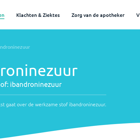
en
Klachten & Ziektes
Zorg van de apotheker
V
zame
androninezuur
aande
roninezuur
roninezuur
of:
ibandroninezuur
me
st gaat over de werkzame stof
ibandroninezuur
.
inezuur
.