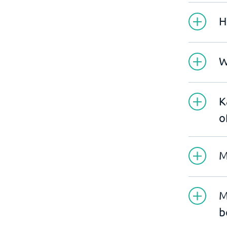
H
W
K
o
M
M
b