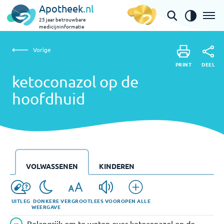
Apotheek
.nl
25 jaar betrouwbare
medicijninformatie
Vorige
ketoconazol op de hoofdhuid
Vorige
PRINT
DEEL
PRINT
ketoconazol op de
DEEL
hoofdhuid
VOLWASSENEN
KINDEREN
UITLEG
DONKERE
VERGROOT
LEES VOOR
OPEN ALLE
WEERGAVE
Belangrijk om te weten over ketoconazol op de