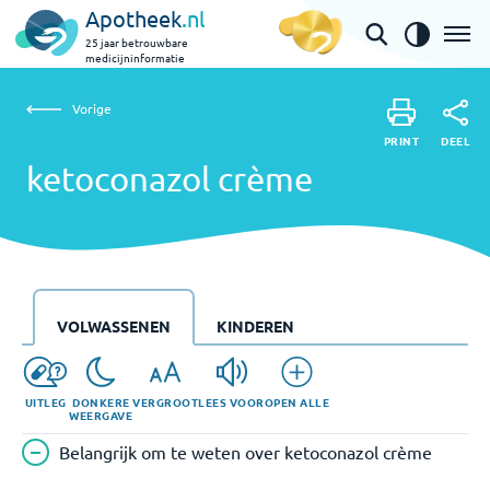
Apotheek
.nl
25 jaar betrouwbare
medicijninformatie
Vorige
ketoconazol crème
Vorige
PRINT
DEEL
PRINT
ketoconazol crème
DEEL
VOLWASSENEN
KINDEREN
UITLEG
DONKERE
VERGROOT
LEES VOOR
OPEN ALLE
WEERGAVE
Belangrijk om te weten over ketoconazol crème