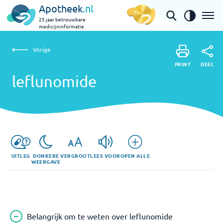
Apotheek
.nl
25 jaar betrouwbare
medicijninformatie
Vorige
leflunomide
Vorige
PRINT
DEEL
PRINT
leflunomide
DEEL
UITLEG
DONKERE
VERGROOT
LEES VOOR
OPEN ALLE
WEERGAVE
Belangrijk om te weten over leflunomide