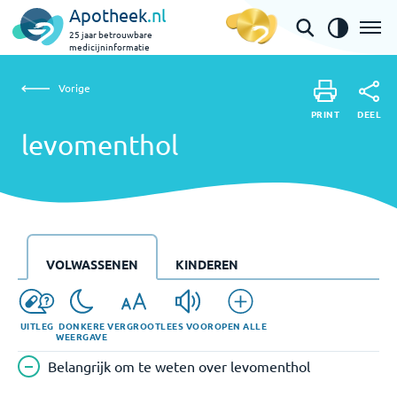
Apotheek
.nl
25 jaar betrouwbare
medicijninformatie
Vorige
levomenthol
Vorige
PRINT
DEEL
PRINT
levomenthol
DEEL
VOLWASSENEN
KINDEREN
UITLEG
DONKERE
VERGROOT
LEES VOOR
OPEN ALLE
WEERGAVE
Belangrijk om te weten over levomenthol