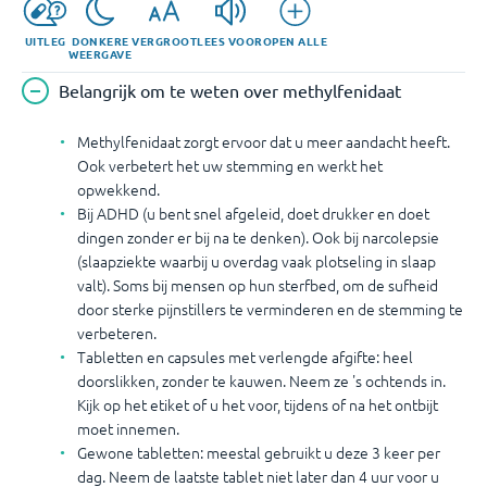
UITLEG
DONKERE
VERGROOT
LEES VOOR
OPEN ALLE
WEERGAVE
Belangrijk om te weten over methylfenidaat
Methylfenidaat zorgt ervoor dat u meer aandacht heeft.
Ook verbetert het uw stemming en werkt het
opwekkend.
Bij ADHD (u bent snel afgeleid, doet drukker en doet
dingen zonder er bij na te denken). Ook bij narcolepsie
(slaapziekte waarbij u overdag vaak plotseling in slaap
valt). Soms bij mensen op hun sterfbed, om de sufheid
door sterke pijnstillers te verminderen en de stemming te
verbeteren.
Tabletten en capsules met verlengde afgifte: heel
doorslikken, zonder te kauwen. Neem ze 's ochtends in.
Kijk op het etiket of u het voor, tijdens of na het ontbijt
moet innemen.
Gewone tabletten: meestal gebruikt u deze 3 keer per
dag. Neem de laatste tablet niet later dan 4 uur voor u