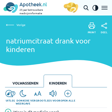
Apotheek
.nl
25 jaar betrouwbare
medicijninformatie
Vorige
natriumcitraat drank voor kinderen
Vorige
PRINT
DEEL
PRINT
natriumcitraat drank voor
DEEL
kinderen
VOLWASSENEN
KINDEREN
UITLEG
DONKERE
VERGROOT
LEES VOOR
OPEN ALLE
WEERGAVE
Waar is dit medicijn voor?